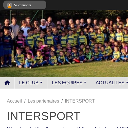
Panneau de gestion des cookies
Se connecter
LE CLUB
LES EQUIPES
ACTUALITES
Accueil
Les partenaires
INTERSPORT
INTERSPORT