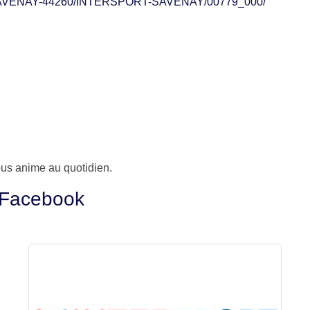
que-44/SAVENAY-44260/INTERSPORT-SAVENAY/00779_000/
nous anime au quotidien.
 Facebook