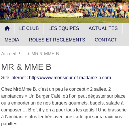
Panneau de gestion des cookies
LE CLUB
LES EQUIPES
ACTUALITES
MEDIA
ROLES ET REGLEMENTS
CONTACT
Accueil
MR & MME B
MR & MME B
Site internet : https://www.monsieur-et-madame-b.com
Chez Mr&Mme B, c’est un peu le concept « 2 salles, 2
ambiances » Un Burger Café, où l’on peut déguster sur place
ou à emporter un de nos burgers gourmets, bagels, salade à
composer … Bref, il y en a pour tous les goûts ! Une brasserie
à l’ambiance plus feutrée avec une carte qui saura ravir vos
papilles !