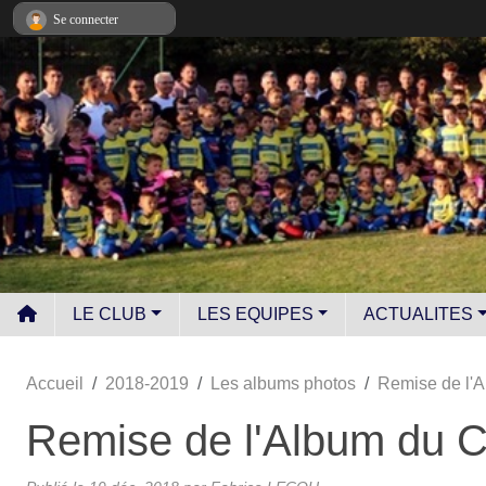
Panneau de gestion des cookies
Se connecter
LE CLUB
LES EQUIPES
ACTUALITES
Accueil
2018-2019
Les albums photos
Remise de l'
Remise de l'Album du C