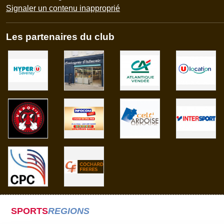
Signaler un contenu inapproprié
Les partenaires du club
SPORTS
REGIONS