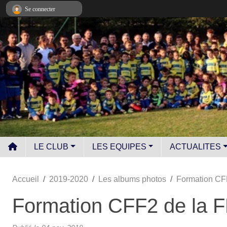
Panneau de gestion des cookies
Se connecter
LE CLUB
LES EQUIPES
ACTUALITES
Accueil
2019-2020
Les albums photos
Formation CF
Formation CFF2 de la 