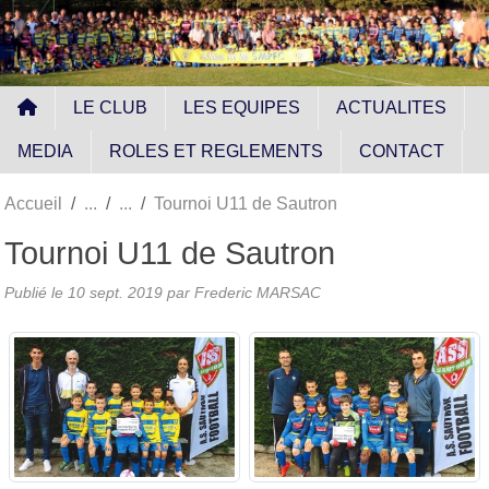
Panneau de gestion des cookies
LE CLUB
LES EQUIPES
ACTUALITES
MEDIA
ROLES ET REGLEMENTS
CONTACT
Accueil
Tournoi U11 de Sautron
Tournoi U11 de Sautron
Publié le
10 sept. 2019
par
Frederic MARSAC