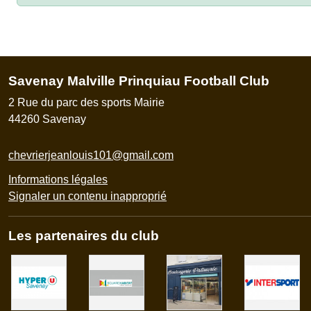
Savenay Malville Prinquiau Football Club
2 Rue du parc des sports Mairie
44260
Savenay
chevrierjeanlouis101@gmail.com
Informations légales
Signaler un contenu inapproprié
Les partenaires du club