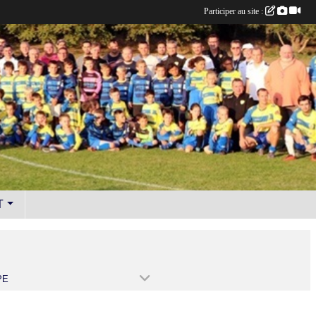
Participer au site :
T
PE