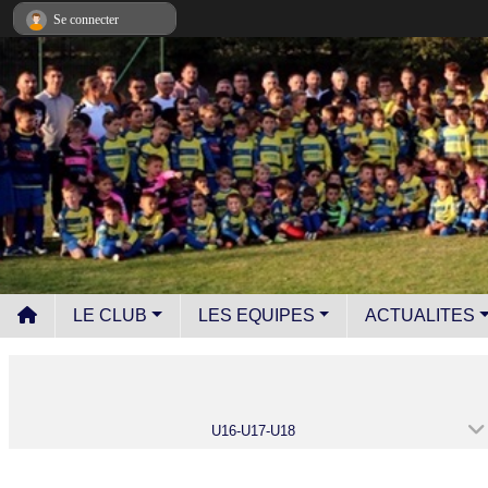
Panneau de gestion des cookies
Se connecter
LE CLUB
LES EQUIPES
ACTUALITES
U16-U17-U18