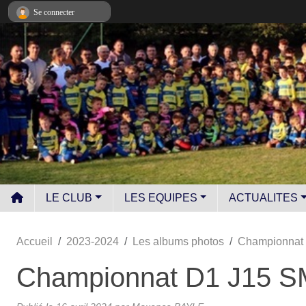
Panneau de gestion des cookies
Se connecter
LE CLUB
LES EQUIPES
ACTUALITES
Accueil
2023-2024
Les albums photos
Championnat 
Championnat D1 J15 SM