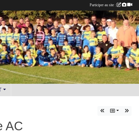
Participer au site :
T
e AC