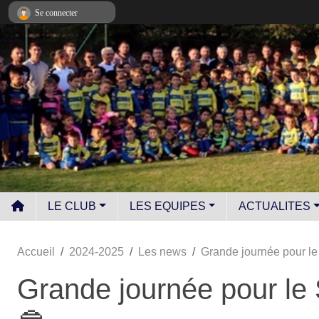
Panneau de gestion des cookies
Se connecter
LE CLUB
LES EQUIPES
ACTUALITES
Accueil
2024-2025
Les news
Grande journée pour le
Grande journée pour le 