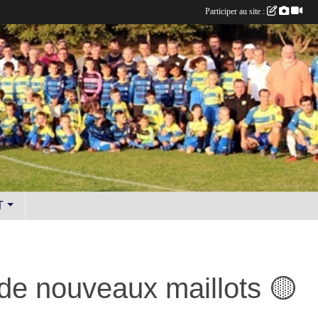
Participer au site :
T
 de nouveaux maillots 🟡