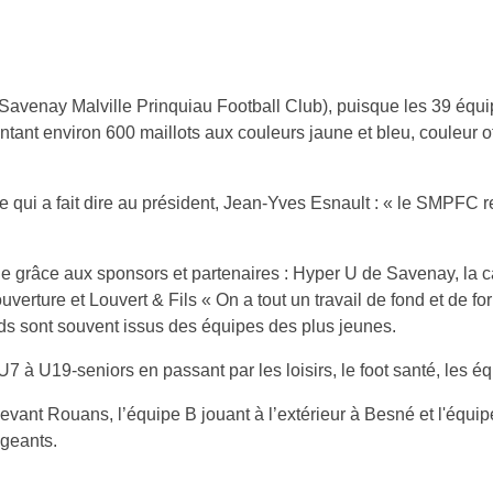
(Savenay Malville Prinquiau Football Club), puisque les 39 équi
tant environ 600 maillots aux couleurs jaune et bleu, couleur of
 qui a fait dire au président, Jean-Yves Esnault : « le SMPFC re
e grâce aux sponsors et partenaires : Hyper U de Savenay, la c
rture et Louvert & Fils « On a tout un travail de fond et de fo
nds sont souvent issus des équipes des plus jeunes.
à U19-seniors en passant par les loisirs, le foot santé, les éq
vant Rouans, l’équipe B jouant à l’extérieur à Besné et l'équipe 
igeants.