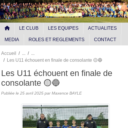
Panneau de gestion des cookies
LE CLUB
LES EQUIPES
ACTUALITES
MEDIA
ROLES ET REGLEMENTS
CONTACT
Accueil
Les U11 échouent en finale de consolante 🟡🔵
Les U11 échouent en finale de
consolante 🟡🔵
Publiée le
25 avril 2025
par
Maxence BAYLE