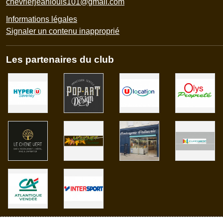
chevrierjeanlouis101@gmail.com
Informations légales
Signaler un contenu inapproprié
Les partenaires du club