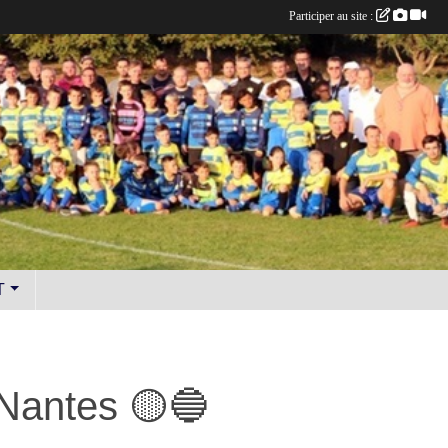
Participer au site :
T
Nantes 🟡🔵