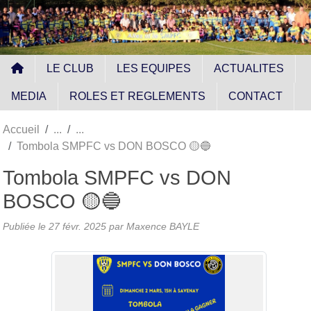
Panneau de gestion des cookies
LE CLUB
LES EQUIPES
ACTUALITES
MEDIA
ROLES ET REGLEMENTS
CONTACT
Accueil
Tombola SMPFC vs DON BOSCO 🟡🔵
Tombola SMPFC vs DON
BOSCO 🟡🔵
Publiée le
27 févr. 2025
par
Maxence BAYLE