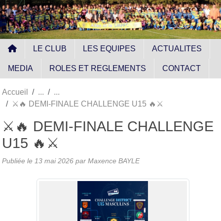
Panneau de gestion des cookies
LE CLUB
LES EQUIPES
ACTUALITES
MEDIA
ROLES ET REGLEMENTS
CONTACT
Accueil
⚔️🔥 DEMI-FINALE CHALLENGE U15 🔥⚔️
⚔️🔥 DEMI-FINALE CHALLENGE
U15 🔥⚔️
Publiée le
13 mai 2026
par
Maxence BAYLE